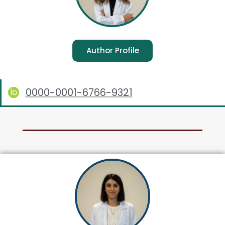
Author Profile
0000-0001-6766-9321